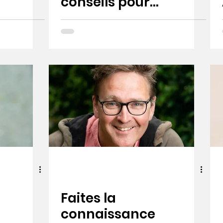
conseils pour
favoriser une
cicatrisation
plus rapide
Faites la
connaissance