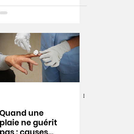
ceux à éviter
pour une
cicatrisation
plus rapide.
Quand une
plaie ne guérit
pas : causes