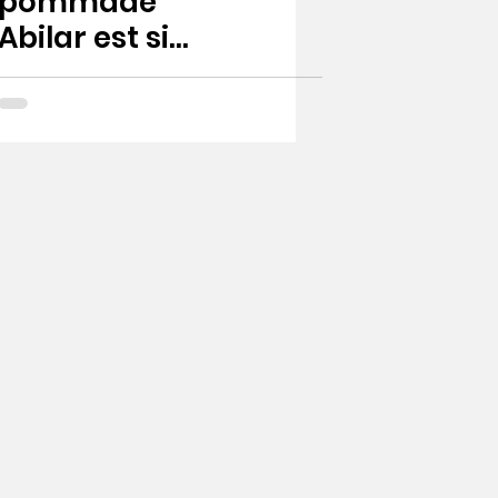
pommade
Abilar est si
résistante à
l'humidité