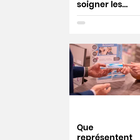
soigner les
plaies
Que
représentent