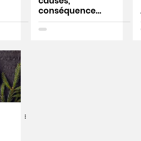
causes,
conséquences
et traitement