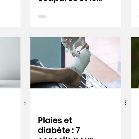
éraflures chez
les enfants
Plaies et
diabète : 7