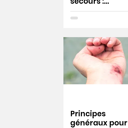
secours :
l’essentiel pour
soigner les
plaies et
favoriser la
cicatrisation
Principes
généraux pour