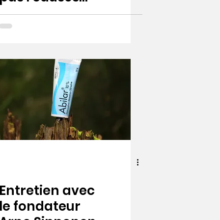
possibles et
solutions en
cas de
cicatrisation
lente
Entretien avec
le fondateur