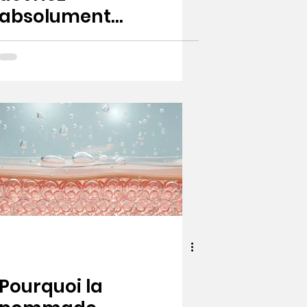
absolument
avoir Abilar
dans votre
pharmacie de
voyage et à
domicile
Pourquoi la