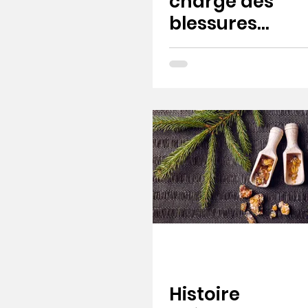
charge des
blessures
sportives
Histoire