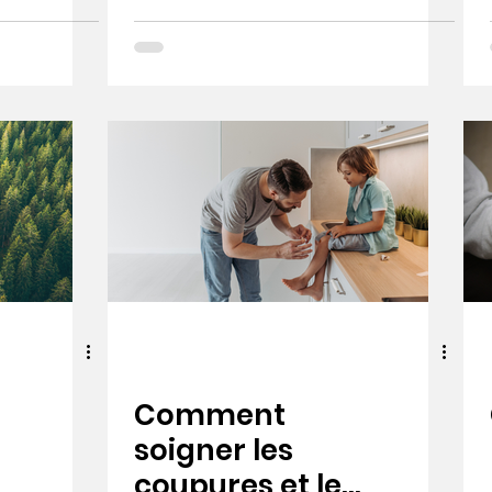
garder une
plaie propre et
saine
Comment
soigner les
s
coupures et les