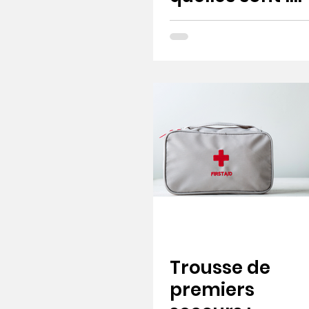
options et
sont-elles
vraiment
efficaces ?
Trousse de
premiers