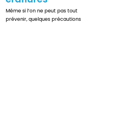
Même si l’on ne peut pas tout 
prévenir, quelques précautions 
simples permettent de réduire le 
risque de blessures :
Espaces de jeu sécurisés
 : 
assurez-vous que 
l’environnement de votre 
enfant est dégagé et sans 
obstacles.
Vêtements de protection
 : 
utilisez des protections comme 
des genouillères ou des 
coudières pour les activités à 
risque.
Surveillance parentale
 : gardez 