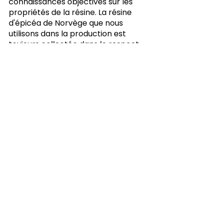
connaissances objectives sur les 
propriétés de la résine. La résine 
d'épicéa de Norvège que nous 
utilisons dans la production est 
toujours collectée dans le respect 
de la nature et sans endommager 
les arbres.
En Belgique, la pommade Abilar 10% 
est toujours produite selon la 
recette de la famille Sipponen à 
Espoo en Finlande et distribuée par 
Arega dans 1374 pharmacies et 
points de distribution à travers le 
pays.
Points de vente
BE-ARMED-OTC-0070-11-2023