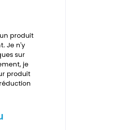
 un produit 
. Je n'y 
ues sur 
ement, je 
r produit 
réduction 
u 