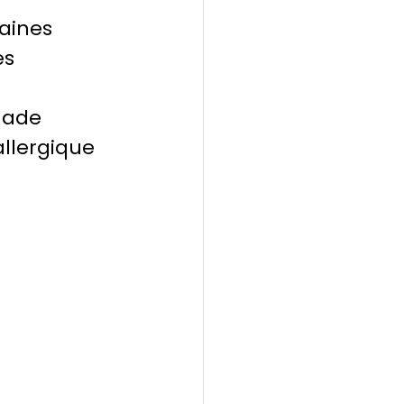
aines 
es 
 
made 
allergique 