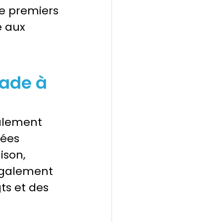
de premiers 
e aux 
ade à 
galement 
nées 
son, 
également 
ts et des 