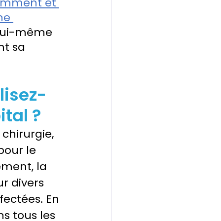
mment et 
ne 
 lui-même 
t sa 
lisez-
tal ?
 chirurgie, 
pour le 
ement, la 
r divers 
fectées. En 
s tous les 