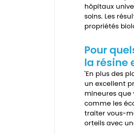
hôpitaux unive
soins. Les résu
propriétés biol
Pour quel
la résine 
'En plus des pl
un excellent p
mineures que 
comme les éco
traiter vous-m
orteils avec u