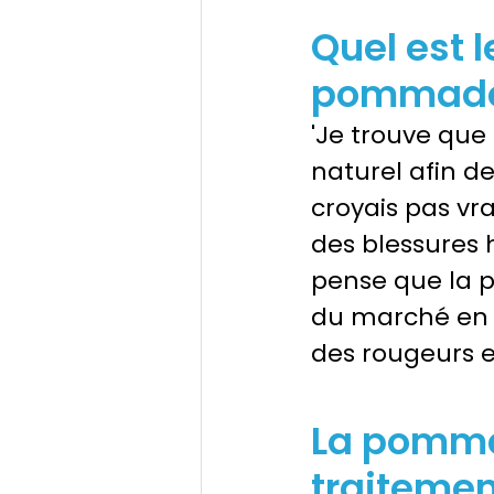
Quel est l
pommade à
'Je trouve que 
naturel afin de
croyais pas vr
des blessures h
pense que la p
du marché en t
des rougeurs e
La pommad
traitemen