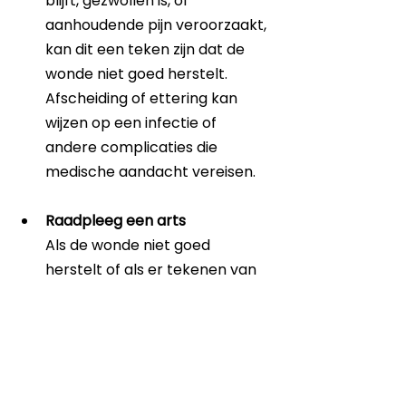
blijft, gezwollen is, of 
aanhoudende pijn veroorzaakt, 
kan dit een teken zijn dat de 
wonde niet goed herstelt. 
Afscheiding of ettering kan 
wijzen op een infectie of 
andere complicaties die 
medische aandacht vereisen.
Raadpleeg een arts
Als de wonde niet goed 
herstelt of als er tekenen van 
infectie zijn, is het cruciaal om 
medische hulp in te schakelen. 
Een arts kan de wonde 
beoordelen, een infectie 
behandelen en verdere schade 