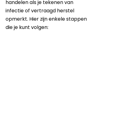
handelen als je tekenen van 
infectie of vertraagd herstel 
opmerkt. Hier zijn enkele stappen 
die je kunt volgen:
Tekenen van infectie
Roodheid, zwelling of 
afscheiding kunnen tekenen 
zijn van infectie. Het is 
essentieel om de wonde goed 
schoon te maken en, indien 
nodig, een arts te raadplegen 
voor verdere behandeling.
Raadpleeg een arts
Als de wonde niet goed 