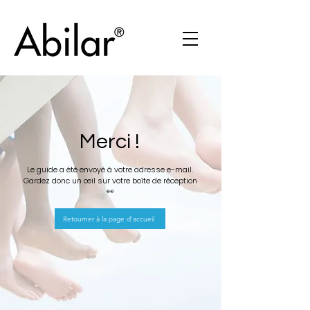
Merci !
Le guide a été envoyé à votre adresse e-mail.
Gardez donc un œil sur votre boîte de réception
👀
Retourner à la page d'accueil