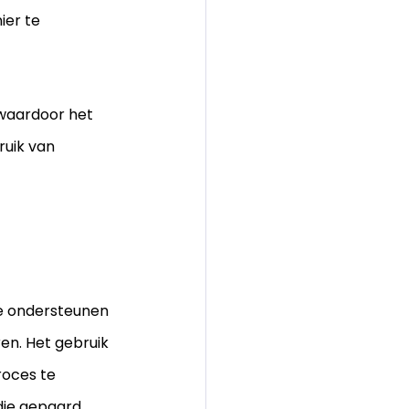
er te 
 waardoor het 
uik van 
te ondersteunen 
en. Het gebruik 
roces te 
die gepaard 