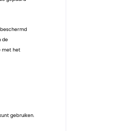
e beschermd 
n de 
e met het 
kunt gebruiken. 