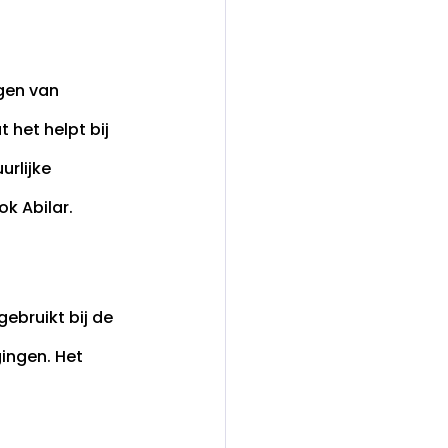
gen van 
het helpt bij 
rlijke 
k Abilar.
bruikt bij de 
ngen. Het 