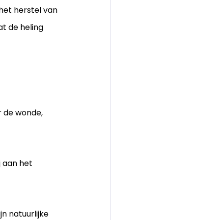
et herstel van 
t de heling 
 de wonde, 
j aan het 
n natuurlijke 