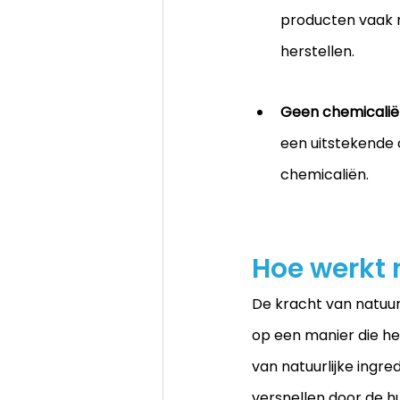
producten vaak m
herstellen.
Geen chemicali
een uitstekende 
chemicaliën. 
Hoe werkt 
De kracht van natuur
op een manier die he
van natuurlijke ingre
versnellen door de h