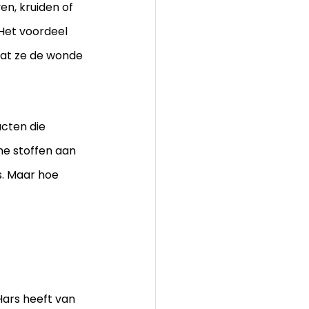
n, kruiden of 
Het voordeel 
dat ze de wonde 
ucten die 
he stoffen aan 
s. Maar hoe 
Hars heeft van 