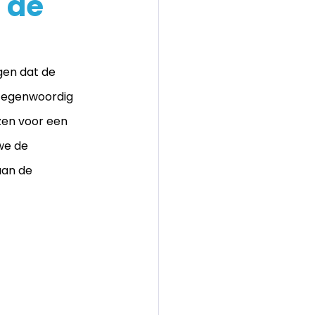
n de
gen dat de 
 Tegenwoordig 
zen voor een 
we de 
aan de 